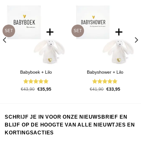
SET
SET
Babyboek + Lilo
Babyshower + Lilo
Gewaardeerd
Gewaardeerd
Oorspronkelijke
Huidige
Oorspronkelijke
Huidige
€
43,90
€
35,95
€
41,90
€
33,95
prijs
prijs
prijs
prijs
5
uit 5
5
uit 5
was:
is:
was:
is:
€43,90.
€35,95.
€41,90.
€33,95.
SCHRIJF JE IN VOOR ONZE NIEUWSBRIEF EN
BLIJF OP DE HOOGTE VAN ALLE NIEUWTJES EN
KORTINGSACTIES