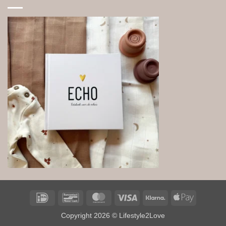
IDeal
Bancontact
MasterCard
Visa
Klarna
Apple
Pay
Copyright 2026 © Lifestyle2Love