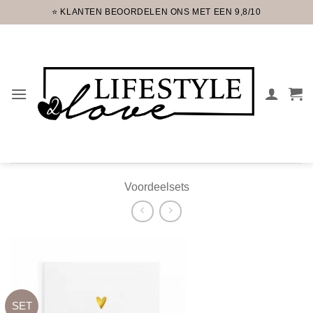
Ga
⭐ KLANTEN BEOORDELEN ONS MET EEN 9,8/10
naar
inhoud
Voordeelsets
SET