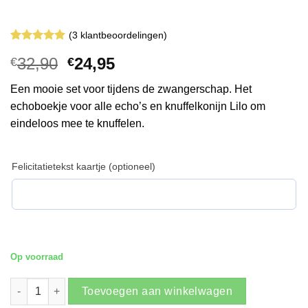
(
3
klantbeoordelingen)
Gewaardeerd
3
Oorspronkelijke
Huidige
32,90
24,95
€
€
5
op 5
gebaseerd
prijs
prijs
op
klant
Een mooie set voor tijdens de zwangerschap. Het
was:
is:
waarderingen
echoboekje voor alle echo’s en knuffelkonijn Lilo om
€32,90.
€24,95.
eindeloos mee te knuffelen.
Felicitatietekst kaartje (optioneel)
Op voorraad
Echo + Lilo aantal
Toevoegen aan winkelwagen