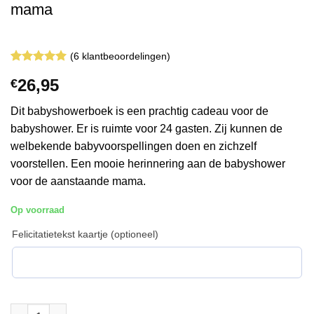
mama
(
6
klantbeoordelingen)
Gewaardeerd
6
26,95
€
5
op 5
gebaseerd
op
klant
Dit babyshowerboek is een prachtig cadeau voor de
waarderingen
babyshower. Er is ruimte voor 24 gasten. Zij kunnen de
welbekende babyvoorspellingen doen en zichzelf
voorstellen. Een mooie herinnering aan de babyshower
voor de aanstaande mama.
Op voorraad
Felicitatietekst kaartje (optioneel)
Babyshower | Een dag speciaal voor de mama aantal