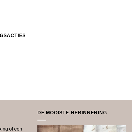
NGSACTIES
DE MOOISTE HERINNERING
king of een